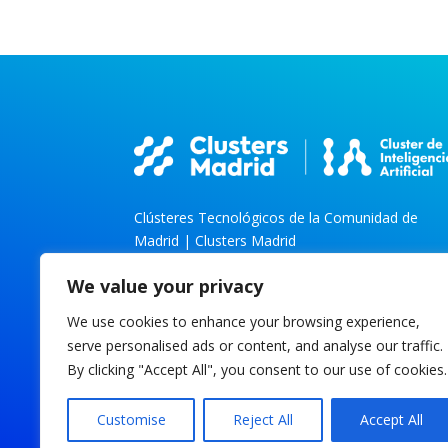
Clústeres Tecnológicos de la Comunidad de
Madrid | Clusters Madrid
We value your privacy
We use cookies to enhance your browsing experience,
Parque Tecnológico de la Universidad Carlos
serve personalised ads or content, and analyse our traffic.
Av. Gregorio Peces-Barba, 1
By clicking "Accept All", you consent to our use of cookies.
28919 Leganés, Madrid
info@iaclustermadrid.org
Customise
Reject All
Accept All