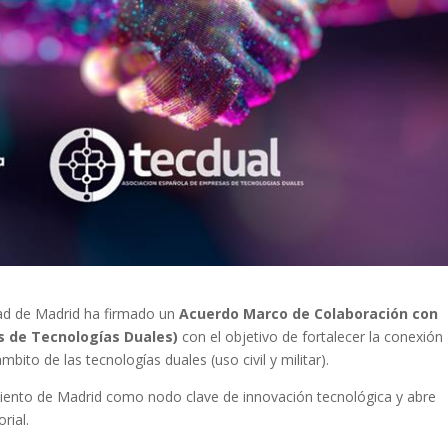
nidad de Madrid ha firmado un
Acuerdo Marco de Colaboración con
 de Tecnologías Duales)
con el objetivo de fortalecer la conexión
ámbito de las tecnologías duales (uso civil y militar).
miento de Madrid como nodo clave de innovación tecnológica y abre
rial.