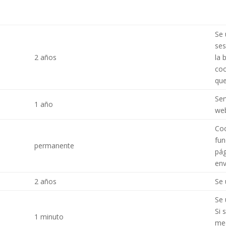
Se 
ses
2 años
la 
coo
que
Ser
1 año
web
Coo
fun
permanente
pág
env
2 años
Se 
Se 
Si 
1 minuto
med