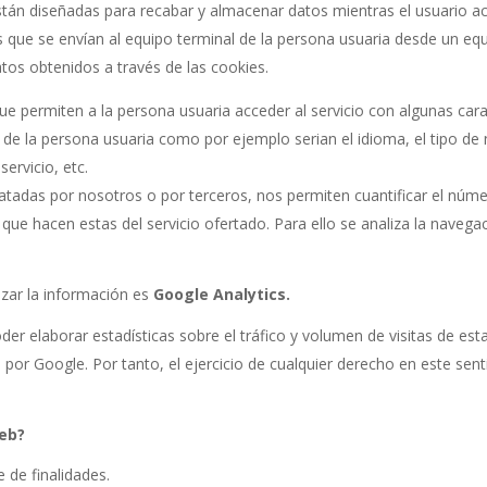
stán diseñadas para recabar y almacenar datos mientras el usuario a
s que se envían al equipo terminal de la persona usuaria desde un eq
atos obtenidos a través de las cookies.
ue permiten a la persona usuaria acceder al servicio con algunas cara
l de la persona usuaria como por ejemplo serian el idioma, el tipo de 
ervicio, etc.
atadas por nosotros o por terceros, nos permiten cuantificar el númer
ón que hacen estas del servicio ofertado. Para ello se analiza la nave
izar la información es
Google Analytics.
r elaborar estadísticas sobre el tráfico y volumen de visitas de esta 
 por Google. Por tanto, el ejercicio de cualquier derecho en este s
web?
e de finalidades.