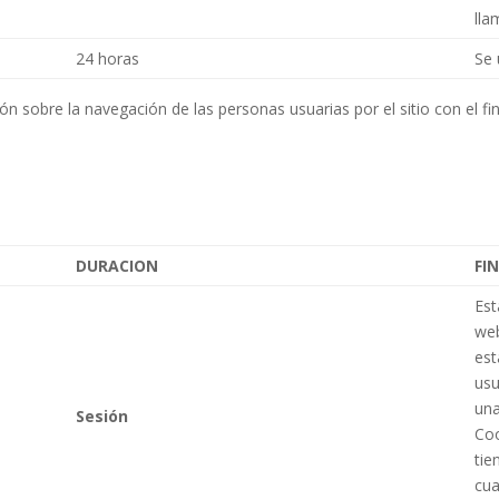
lla
24 horas
Se 
n sobre la navegación de las personas usuarias por el sitio con el fin
DURACION
FI
Est
web
est
usu
un
Sesión
Coo
tie
cua