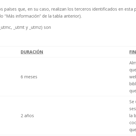
s países que, en su caso, realizan los terceros identificados en esta 
ado “Más información” de la tabla anterior).
 _utmc, _utmt y _utmz) son
DURACIÓN
FI
Alm
que
6 meses
web
bib
que
Se 
ses
2 años
la 
coo
que