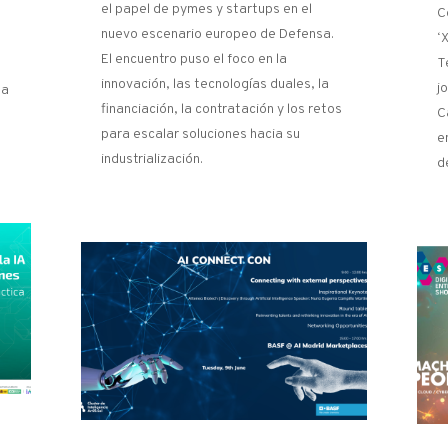
el papel de pymes y startups en el
C
l
nuevo escenario europeo de Defensa.
‘
El encuentro puso el foco en la
T
innovación, las tecnologías duales, la
j
na
financiación, la contratación y los retos
C
o
para escalar soluciones hacia su
e
industrialización.
d