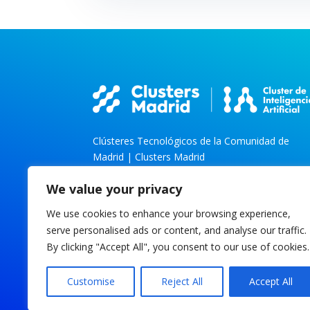
Clústeres Tecnológicos de la Comunidad de
Madrid | Clusters Madrid
We value your privacy
We use cookies to enhance your browsing experience,
Parque Tecnológico de la Universidad Carlos
serve personalised ads or content, and analyse our traffic.
Av. Gregorio Peces-Barba, 1
By clicking "Accept All", you consent to our use of cookies.
28919 Leganés, Madrid
info@iaclustermadrid.org
Customise
Reject All
Accept All