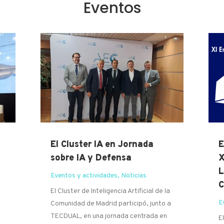
Eventos
El Cluster IA en Jornada
E
sobre IA y Defensa
X
L
Eventos y actividades
,
Noticias
C
El Cluster de Inteligencia Artificial de la
E
Comunidad de Madrid participó, junto a
TECDUAL, en una jornada centrada en
E