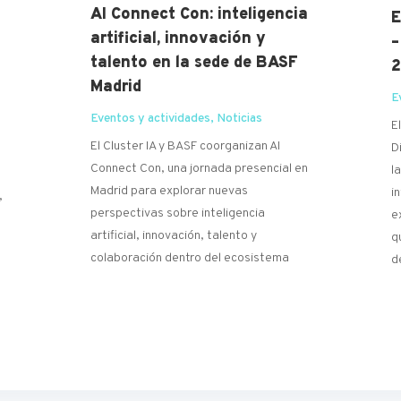
AI Connect Con: inteligencia
E
artificial, innovación y
–
talento en la sede de BASF
Madrid
E
Eventos y actividades
,
Noticias
E
n
El Cluster IA y BASF coorganizan AI
D
s
Connect Con, una jornada presencial en
l
Madrid para explorar nuevas
i
,
perspectivas sobre inteligencia
e
artificial, innovación, talento y
q
colaboración dentro del ecosistema
d