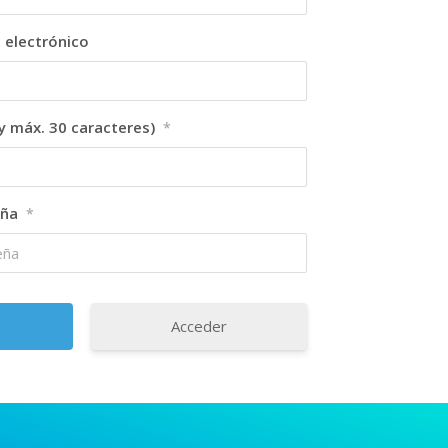
 electrónico
y máx. 30 caracteres)
*
eña
*
Acceder