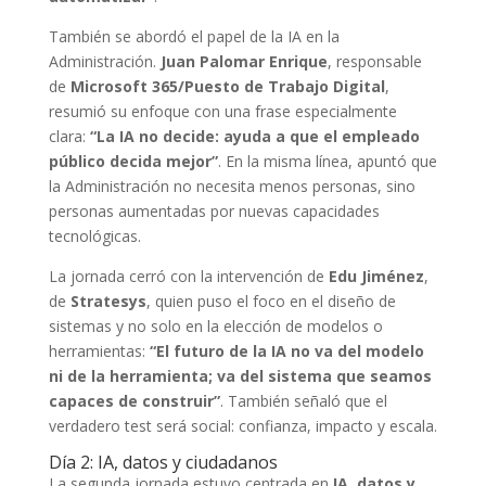
También se abordó el papel de la IA en la
Administración.
Juan Palomar Enrique
, responsable
de
Microsoft 365/Puesto de Trabajo Digital
,
resumió su enfoque con una frase especialmente
clara:
“La IA no decide: ayuda a que el empleado
público decida mejor”
. En la misma línea, apuntó que
la Administración no necesita menos personas, sino
personas aumentadas por nuevas capacidades
tecnológicas.
La jornada cerró con la intervención de
Edu Jiménez
,
de
Stratesys
, quien puso el foco en el diseño de
sistemas y no solo en la elección de modelos o
herramientas:
“El futuro de la IA no va del modelo
ni de la herramienta; va del sistema que seamos
capaces de construir”
. También señaló que el
verdadero test será social: confianza, impacto y escala.
Día 2: IA, datos y ciudadanos
La segunda jornada estuvo centrada en
IA, datos y