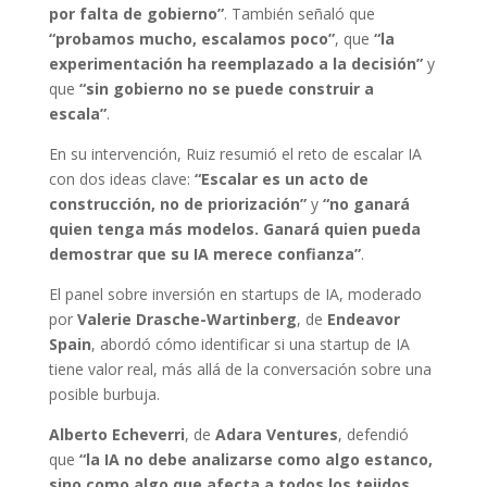
por falta de gobierno”
. También señaló que
“probamos mucho, escalamos poco”
, que
“la
experimentación ha reemplazado a la decisión”
y
que
“sin gobierno no se puede construir a
escala”
.
En su intervención, Ruiz resumió el reto de escalar IA
con dos ideas clave:
“Escalar es un acto de
construcción, no de priorización”
y
“no ganará
quien tenga más modelos. Ganará quien pueda
demostrar que su IA merece confianza”
.
El panel sobre inversión en startups de IA, moderado
por
Valerie Drasche-Wartinberg
, de
Endeavor
Spain
, abordó cómo identificar si una startup de IA
tiene valor real, más allá de la conversación sobre una
posible burbuja.
Alberto Echeverri
, de
Adara Ventures
, defendió
que
“la IA no debe analizarse como algo estanco,
sino como algo que afecta a todos los tejidos