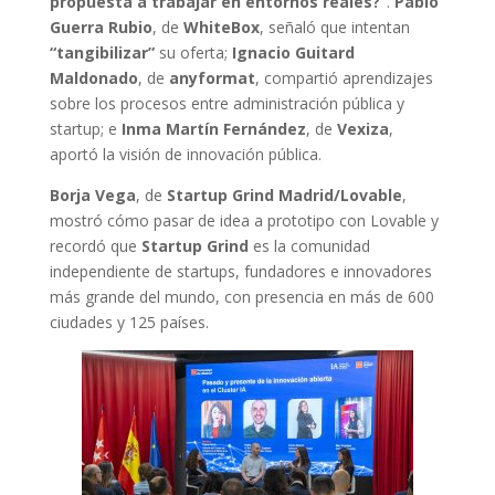
propuesta a trabajar en entornos reales?”
.
Pablo
Guerra Rubio
, de
WhiteBox
, señaló que intentan
“tangibilizar”
su oferta;
Ignacio Guitard
Maldonado
, de
anyformat
, compartió aprendizajes
sobre los procesos entre administración pública y
startup; e
Inma Martín Fernández
, de
Vexiza
,
aportó la visión de innovación pública.
Borja Vega
, de
Startup Grind Madrid/Lovable
,
mostró cómo pasar de idea a prototipo con Lovable y
recordó que
Startup Grind
es la comunidad
independiente de startups, fundadores e innovadores
más grande del mundo, con presencia en más de 600
ciudades y 125 países.