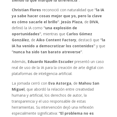
siendo la que marque la diferencia”
.
Christian Flores
reconoció con naturalidad que
“la IA
ya sabe hacer cosas mejor que yo, pero la clave
es cómo sacarle el brillo”
.
Jesús Plaza
, de
DIVA
,
definió la IA como
“una explosión de
oportunidades”
, mientras que
Carlos Gómez
González
, de
Aiko Content Factory
, destacó que
“la
IA ha venido a democratizar los contenidos”
y que
“nunca ha sido tan barato atreverse”
.
Además,
Eduardo Naudín Escuder
presentó un caso
real de uso de la IA para la creación de arte digital con
plataformas de inteligencia artificial.
La jornada cerró con
Eva Astorga
, de
Mahou San
Miguel
, que abordó la relación entre creatividad
humana y artificial, los derechos de autor, la
transparencia y el uso responsable de estas
herramientas. Su intervención dejó una reflexión
especialmente significativa:
“El problema no es