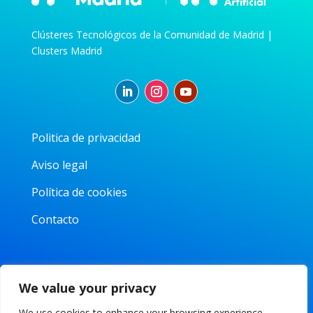
Clústeres Tecnológicos de la Comunidad de Madrid |
Clusters Madrid
Politica de privacidad
Aviso legal
Política de cookies
Contacto
Parque Tecnológico de la Universidad Carlos III
We value your privacy
Av. Gregorio Peces-Barba, 1
28919 Leganés, Madrid
We use cookies to enhance your browsing experience,