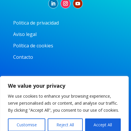
Politica de privacidad
Aviso legal
Política de cookies
Contacto
Parque Tecnológico de la Universidad Carlos III
We value your privacy
Av. Gregorio Peces-Barba, 1
28919 Leganés, Madrid
We use cookies to enhance your browsing experience,
info@iaclustermadrid.org
serve personalised ads or content, and analyse our traffic.
By clicking "Accept All", you consent to our use of cookies.
Customise
Reject All
Accept All