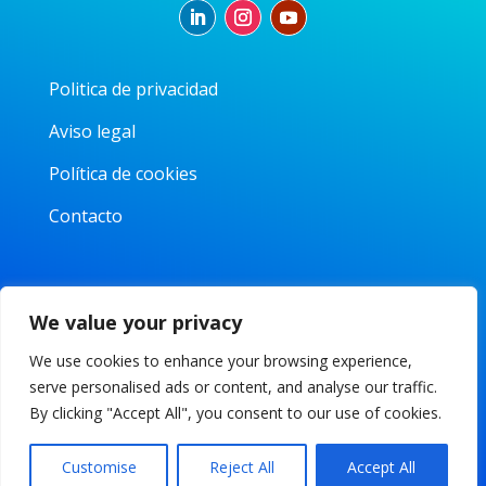
Politica de privacidad
Aviso legal
Política de cookies
Contacto
Parque Tecnológico de la Universidad Carlos III
We value your privacy
Av. Gregorio Peces-Barba, 1
28919 Leganés, Madrid
We use cookies to enhance your browsing experience,
info@iaclustermadrid.org
serve personalised ads or content, and analyse our traffic.
By clicking "Accept All", you consent to our use of cookies.
Customise
Reject All
Accept All